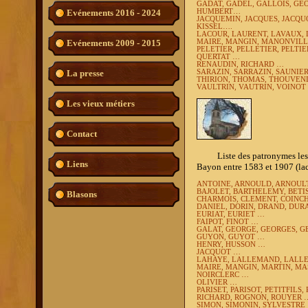
GADAT, GADEL, GALLOIS, GE
Evénements 2016 - 2024
HUMBERT…
JACQUEMIN, JACQUES, JACQU
KISSEL….
LACOUR, LAURENT, LAVAUX, 
Evénements 2009 - 2015
MAIRE, MANGIN, MANONVILL
PELETIER, PELLETIER, PELTIE
QUERTAT …
RENAUDIN, RICHARD …
La presse
SARAZIN, SARRAZIN, SAUNIER
THIRION, THOMAS, THOUVEN
VAULTRIN, VAUTRIN, VOINOT
Les vieux métiers
Contact
Liste des patronymes les plu
Liens
Bayon entre 1583 et 1907 (la
ANTOINE, ARNOULD, ARNOUL
BAJOLET, BARTHELEMY, BETIS
Blasons
CHARMOIS, CLEMENT, COINCH
DANIEL, DORIN, DRAND, DU
EURIAT, EURIET …
FAIPOT, FINOT …
GALAT, GEORGE, GEORGES, G
GUYON, GUYOT …
HENRY, HUSSON …
JACQUOT …
LAHAYE, LALLEMAND, LALLE
MAIRE, MANGIN, MARTIN, M
NOIRCLERC …
OLIVIER …
PARISET, PARISOT, PETITFILS
RICHARD, ROGNON, ROUYER 
SIMON, SIMONIN, SYLVESTRE