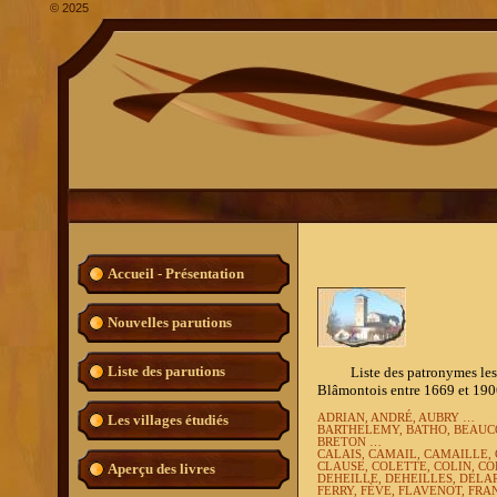
©
2025
Accueil - Présentation
Nouvelles parutions
Liste des parutions
Liste des patronymes les plu
Blâmontois entre 1669 et 1906
Les villages étudiés
ADRIAN, ANDRÉ, AUBRY …
BARTHELEMY, BATHO, BEAUCO
BRETON …
CALAIS, CAMAIL, CAMAILLE,
Aperçu des livres
CLAUSE, COLETTE, COLIN, CO
DEHEILLE, DEHEILLES, DEL
FERRY, FÈVE, FLAVENOT, FRA