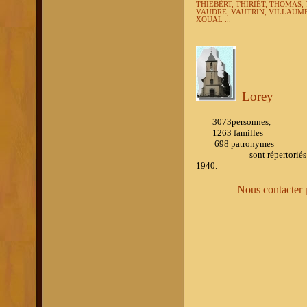
THIEBERT, THIRIET, THOMAS
VAUDRE, VAUTRIN, VILLAUME,
XOUAL ...
Lorey
3073personnes,
1263 familles
698 patronymes
sont répertoriés dans l'ou
1940.
Nous contacter pour