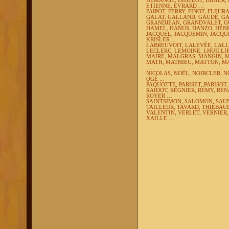
DEMANGE, DIDELOT, DIDIER,
ETIENNE, EVRARD …
FAIPOT, FERRY, FINOT, FLEUR
GALAT, GALLAND, GAUDÉ, GA
GRANDJEAN, GRANDVALET, G
HAMEL, HANUS, HANZO, HENR
JACQUEL, JACQUEMIN, JACQUE
KRISLER ...
LABREUVOIT, LALEVÉE, LAL
LECLERC, LEMOINE, LHUILLIE
MAIRE, MALGRAS, MANGIN, M
MATH, MATHIEU, MATTON, M
…
NICOLAS, NOËL, NOIRCLER, 
OGÉ ...
PAQUOTTE, PARISET, PARISOT,
RAIDOT, RÉGNIER, RÉMY, REN
ROYER …
SAINTSIMON, SALOMON, SAUN
TAILLEUR, TAVARD, THIÉBAUL
VALENTIN, VERLET, VERNIER,
XAILLE …