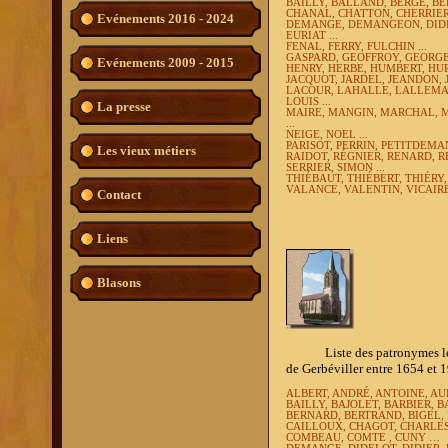
BAILLY, BALLAND, BERGÉ, BE
CHANAL, CHATTON, CHERRIER
Evénements 2016 - 2024
DEMANGE, DEMANGEON, DIDIE
EURIAT ...
FENAL, FERRY, FULCHIN ...
GASPARD, GEOFFROY, GEORGE
Evénements 2009 - 2015
HENRY, HERBE,
HUMBERT, HUR
JACQUOT, JARDEL, JEANDON, J
LACOUR, LAHALLE, LALLEMA
LOUIS ...
La presse
MAIRE, MANGIN, MARCHAL, M
...
NEIGE, NOEL ...
PARISOT, PERRIN, PETITDEMANG
Les vieux métiers
RAIDOT, RÉGNIER, RENARD, R
SERRIER, SIMON ...
THIÉBAUT, THIÉBERT, THIÉRY,
VALANCE, VALENTIN, VICAIRE,
Contact
Liens
Blasons
Liste des patronymes les plu
de Gerbéviller entre 1654 et 
ALBERT, ANDRÉ, ANTOINE, AU
BAILLY, BAJOLET, BARBIER, 
BERNARD, BERTRAND, BIGEL,
CAILLOUX, CHAGOT, CHARLES,
COMBEAU, COMTE , CUNY …