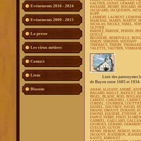
GALTIER, GENAY, GÉRARD, G
Evénements 2016 - 2024
HAXAIRE, HENRY, HOGARD, 
JACQUARD, JACQUEMIN, JAC
KOPP ...
LAMBERT, LAURENT, LEMOINE
Evénements 2009 - 2015
MARCHAL, MARIN, MARTIN, 
NICOLAS, NICOLE, NIREL, NO
OLIVIER ...
PARISET, PARISSE, PERNIN, PE
La presse
QUILLÉ …
REGNIERE, REMOVILLE, RENA
SIMON, SIMONIN, SOUDANT 
THIÉBAUT, THIERY, THOMASS
Les vieux métiers
VALETTE, VAUTRIN, VERMAND
Contact
Liens
Liste des patronymes les plu
de Bayon entre 1685 et 1934.
Blasons
ADAM,
ALIZANT, ANDRÉ, ANT
BAGARD, BAILLY, BAJOLET, B
BIGEL, BLAISE, BOIS, BOUL
CARDOT, CARGEMEL, CARNET,
CORDEL, COURRIER, COUTTIE
DANIEL, DAUTROY, DAVID, D
DRAND, DROUOT, DURAND, D
EMOND, EQUIERE, ETIENNE, 
FAIPOT, FERRY, FINOT, FLOR
GABRIEL, GAILLARD, GALLAN
GEORGES, GÉRARD, GERARDIN
GUEULIN, GUYON …
HENRY, HERIAT, HERIOT, HUI
JACQUOT, JEANDRON, JEANMA
KANTZ, KIRIOLET …