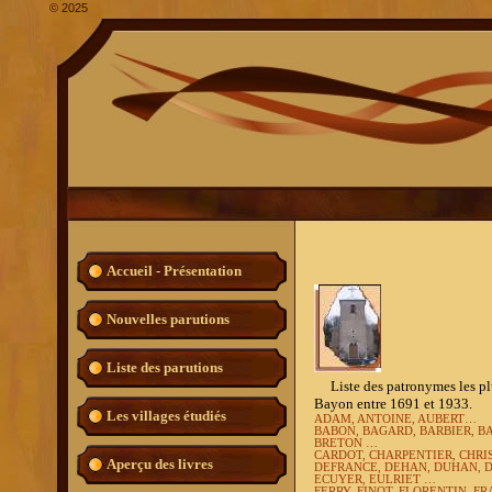
©
2025
Accueil - Présentation
Nouvelles parutions
Liste des parutions
Liste des patronymes les plus
Bayon entre 1691 et 1933.
Les villages étudiés
ADAM, ANTOINE, AUBERT…
BABON, BAGARD, BARBIER, B
BRETON …
CARDOT, CHARPENTIER, CHRI
Aperçu des livres
DEFRANCE, DEHAN, DUHAN, 
ECUYER, EULRIET …
FERRY, FINOT, FLORENTIN, FR