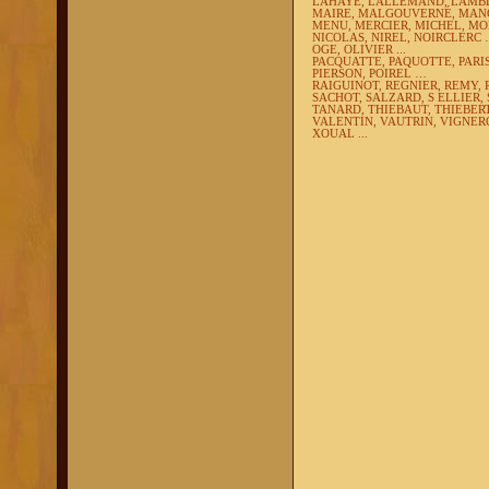
LAHAYE, LALLEMAND, LAMBLI
MAIRE, MALGOUVERNÉ, MANG
MENU, MERCIER, MICHEL, M
NICOLAS, NIREL, NOIRCLERC
OGE, OLIVIER ...
PACQUATTE, PAQUOTTE, PARISE
PIERSON, POIREL …
RAIGUINOT, REGNIER, REMY,
SACHOT, SALZARD, S ELLIER,
TANARD, THIEBAUT, THIEBER
VALENTIN, VAUTRIN, VIGNER
XOUAL ...