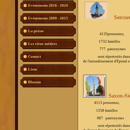
Evénements 2016 - 2024
Sercoe
Evénements 2009 - 2015
La presse
4135personnes,
1732 familles
Les vieux métiers
777
patronymes
sont répertoriés dans l'ouv
Contact
de l'arrondissement d'Epinal 
Liens
Blasons
Saxon-Si
4113 personnes,
1558 familles
987
patronymes
sont répertoriés dans l'ouv