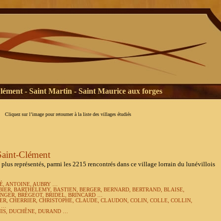
lément - Saint Martin - Saint Maurice aux forges
Cliquez sur l’image pour retourner à la liste des villages étudiés
Saint-Clément
s représentés, parmi les 2215 rencontrés dans ce village lorrain du lunévillois
É, ANTOINE, AUBRY …
BIER, BARTHÉLEMY, BASTIEN, BERGER, BERNARD, BERTRAND, BLAISE,
NGER, BRÉGEOT, BRIDEL, BRINCARD …
R, CHERRIER, CHRISTOPHE, CLAUDE, CLAUDON, COLIN, COLLE, COLLIN,
R …
IS, DUCHÊNE, DURAND …