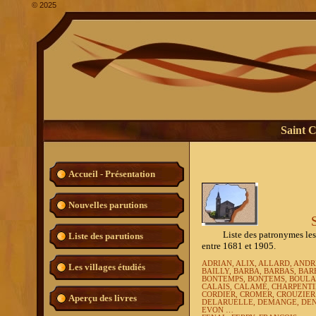
©
2025
Saint C
Accueil - Présentation
Nouvelles parutions
Liste des patronymes les plu
Liste des parutions
entre 1681 et 1905.
ADRIAN, ALIX, ALLARD, ANDR
Les villages étudiés
BAILLY, BARBA, BARBAS, BAR
BONTEMPS, BONTEMS, BOULA
CALAIS, CALAMÉ, CHARPENTIE
CORDIER, CROMER, CROUZIE
Aperçu des livres
DELARUELLE, DEMANGE, DEN
EVON …