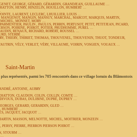
 GENET, GEORGE, GÉRARD, GÉRARDIN, GRANDJEAN, GUILLAUME …
HATTON, HENRY, HINZELIN, HOUILLON, HUMBERT …
…
INTE, LAURENT, LECLERC, LHUILLIER, LOUIS …
, MANGENOT, MANGIN, MANSUY, MARCHAL, MARCOT, MARQUIS, MARTIN,
 MICHEL, MONNET, MORY …
PARMENTIER, PAULIN , PAULUS, PERRIN, PERTUSOT, PETIT, PETITJEAN, PICARD,
IERSON, POIRINE, POIROT, POTIER, PRUDHOMME, PUREL …
AUDIN, RENAUX, RICHARD, ROBERT, ROUSSEL …
URD, STERBÉ …
RY, THIERY, THIRIET, THOMAS, THOUVENEL, THOUVENIN, THUOT, TONDEUR,
AUTRIN, VÉLY, VERLET, VÉRY, VILLAUME, VOIRIN, VOSGIEN, VOUAUX …
Saint-Martin
s représentés, parmi les 705 rencontrés dans ce village lorrain du Blâmontois
ANDRÉ, ANTOINE,
AUBRY
 CHATTON, CLAUDON, COLIN, COLLIN, COMTE …
DIVOUX,
DUBAS,
DULIBINE,
DUPRÉ, DUPREY …
GEORGES, GERARD,
GERARDIN,
GLED …
, HUMBERT …
ES, JACQUET, JACQUOT …
MARTIN, MASSON,
MELNOTTE,
MICHEL, MOITRIER, MONZEIN …
, PERSY, PIERRE, PIERRON PIERSON POIROT …
N, STOURM …
 …