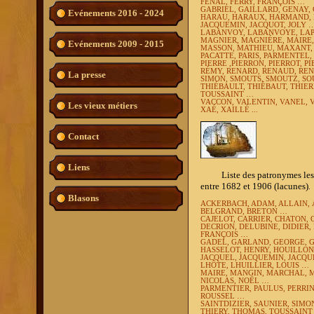
FENAL, FERRY, FRANÇOIS …
GABRIEL, GAILLARD, GENAY,
Evénements 2016 - 2024
HARAU, HARAUX, HARMAND, 
JACQUEMIN, JACQUOT, JOLY 
LABANVOY, LABANVOYE, LAPO
MAGNIER, MAGNIÉRE, MAIRE
Evénements 2009 - 2015
MASSON, MATHIEU, MAXANT,
PACATTE, PARIS, PARMENTEL, 
PIERRE ,PIERRON, PIERROT, P
RÉMY, RENARD, RENAUD, REN
La presse
SIMON, SMOUTS, SMOUTZ, SO
THIÉBAULT, THIÉBAUT, THIER
TOUSSAINT …
VACCON, VALENTIN, VANEL, V
Les vieux métiers
XAÉ, XAILLÉ ...
Contact
Liens
Liste des patronymes les plu
entre 1682 et 1906 (lacunes)
.
Blasons
ACKERBACH, ADAM, ALLAIN,
BELGRAND,
BRETON …
CAJELOT, CARRIER, CHATON,
DECRION, DELUBINE,
DIDIER,
FRANÇOIS …
GADEL, GARLAND, GEORGE, 
HASSELOT,
HENRY,
HOUILLON
JACQUEL, JACQUEMIN, JACQU
LHÔTE, LHUILLIER, LOUIS …
MAIRE, MANGIN, MARCHAL, 
NICOLAS, NOËL …
PARMENTIER, PAULUS, PERRIN
ROUSSEL …
SAINTDIZIER,
SAUNIER,
SIMO
THIERY, THOMAS, TOUSSAINT