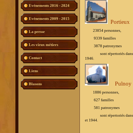
Evénements 2016 - 2024
Evénements 2009 - 2015
Portieux
23854 personnes,
La presse
9339 familles
Les vieux métiers
3878
patronymes
sont répertoriés dans l'ouvr
Contact
1946.
Liens
Pulnoy
Blasons
1886 personnes,
627 familles
581
patronymes
sont répertoriés dans l'ouv
et 1944.