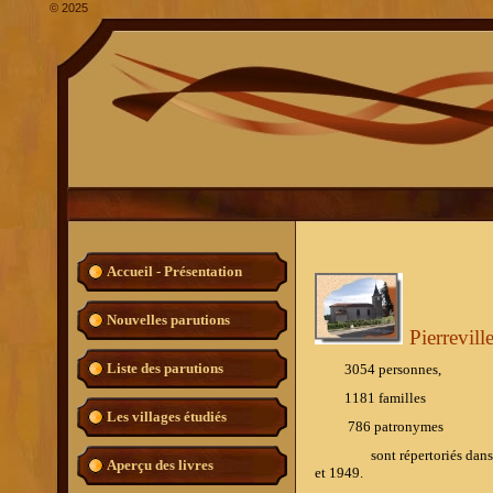
©
2025
Accueil - Présentation
Nouvelles parutions
Pierrevill
Liste des parutions
3054 personnes,
1181 familles
Les villages étudiés
786
patronymes
sont répertoriés dans l'ouv
Aperçu des livres
et 1949.