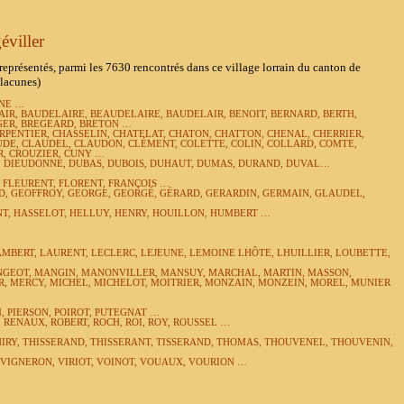
éviller
représentés, parmi les 7630 rencontrés dans ce village lorrain du canton de
(lacunes)
INE …
AIR, BAUDELAIRE, BEAUDELAIRE, BAUDELAIR, BENOIT, BERNARD, BERTH,
GER, BREGEARD, BRETON …
RPENTIER, CHASSELIN, CHATELAT, CHATON, CHATTON, CHENAL, CHERRIER,
UDE, CLAUDEL, CLAUDON, CLÉMENT, COLETTE, COLIN, COLLARD, COMTE,
R, CROUZIER, CUNY …
 DIEUDONNE, DUBAS, DUBOIS, DUHAUT,
DUMAS,
DURAND, DUVAL…
, FLEURENT, FLORENT, FRANÇOIS …
D, GEOFFROY, GEORGE, GEORGÉ, GÉRARD, GERARDIN, GERMAIN,
GLAUDEL,
…
, HASSELOT, HELLUY, HENRY, HOUILLON, HUMBERT …
MBERT, LAURENT, LECLERC, LEJEUNE, LEMOINE
LHÔTE,
LHUILLIER, LOUBETTE,
NGEOT, MANGIN, MANONVILLER, MANSUY, MARCHAL, MARTIN, MASSON,
, MERCY, MICHEL, MICHELOT, MOITRIER, MONZAIN,
MONZEIN, MOREL,
MUNIER
, PIERSON, POIROT, PUTEGNAT …
RENAUX, ROBERT, ROCH, ROI, ROY, ROUSSEL …
THIRY, THISSERAND, THISSERANT, TISSERAND, THOMAS, THOUVENEL, THOUVENIN,
 VIGNERON, VIRIOT, VOINOT, VOUAUX, VOURION …