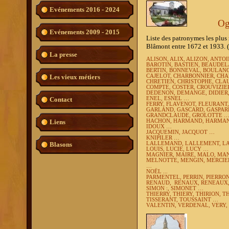
Evénements 2016 - 2024
Og
Evénements 2009 - 2015
Liste des patronymes les plus 
Blâmont entre 1672 et 1933. 
La presse
ALISON, ALIX, ALIZON, ANTO
BAROTIN, BASTIEN, BEAUDEL
BERTIN, BONNEVAL, BOULAN
Les vieux métiers
CAJELOT, CHARBONNIER, CHA
CHRETIEN, CHRISTOPHE, CLA
COMPTE, COSTER, CROUVIZIE
DEDENON, DEMANGE, DIDIER,
Contact
ENEL, ESNEL …
FERRY, FLAVENOT, FLEURANT
GARLAND
, GASCARD, GASPAR
GRANDCLAUDE, GROLOTTE 
Liens
HACHON, HARMAND, HARMANT
IDOUX …
JACQUEMIN, JACQUOT …
KNIPILER …
Blasons
LALLEMAND, LALLEMENT, LA
LOUIS, LUCIE, LUCY …
MAGNIER, MAIRE, MALO, MA
MELNOTTE, MENGIN, MERCIER
…
NOËL ...
PARMENTEL, PERRIN, PIERRON
RENAUD,
RENAUX, RENEAUX, 
SIMON :, SIMONET …
THIERRY, THIERY, THIRION, 
TISSERANT, TOUSSAINT …
VALENTIN,
VERDENAL,
VERY,