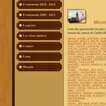
Evénements 2016 - 2024
Evénements 2009 - 2015
Moye
La presse
Liste des patronymes les plus 
lorrain du canton de Gerbévil
Les vieux métiers
ADAM, ANDRÉ, ANTOINE, AUB
BAGARD, BAILLY, BALTE, BAR
BERTRAND, BEUVELOT, BLAIS
Contact
CAEL, CALOT, CASSAGNE, CHE
COLLIN, COMTE, CONTE, CRO
DABLAINVILLE, DAVIATTE, D
FERRY, FINOT, FLORENTIN, Fr
Liens
GA, GABRIEL, GADEL, GAILL
GEORGES, GÉRARD, GÉRARDIN
GRIDEL, GUILLAUME …
HAGNIEL, HANUS, HARAUX, H
Blasons
HUSSON …
ITARD …JACMIN : 2652, 4463.
JACQUEL, JACQUEMIN, JACQUE
LABOUREL, LACAILLE, LALLE
LÉVÊQUE, LHUILLIER, LIEGER
MAIRE, MALGLAIVE, MALO, 
MASSON, MATHIEU, MAUJEAN,
MOITRIER, MOREL, MORTAL,
NAVEL, NEIGE, NICOLAS, NO
OREL, OTTON …
PAQUOTTE, PARISET, PARISOT, 
PIERSON, PIGEARD, PLOQUET, 
PRUD'HOMME …
QUINHER …
RAOUL, RÉGNIER, REMY, REN