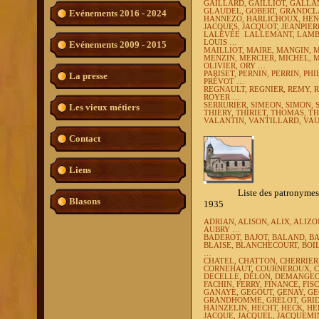
GAILLARD, GAILLIOT, GALLA
GLAUDEL, GOBERT, GRANDCL
Evénements 2016 - 2024
HANNEZO, HARLICHOUX, HEN
JACQUES, JACQUOT, JEANPIER
LALEVÉE
LALLEMANT, LAM
LOUIS …
Evénements 2009 - 2015
MAILLIOT, MAIRE, MANGIN, 
MENZIN, MERCIER, MICHEL, 
OLIVIER, ORY …
PARISET, PERNIN, PERRIN, PHI
La presse
PRÉVOT …
REGNAULT, REGNIER, REMY, R
ROYER …
SERRURIER, SIMEON, SIMON,
Les vieux métiers
THIERY, THIRIET, THOMAS, 
VALANTIN, VANTILLARD, VAU
Contact
Liens
Liste des patronymes les pl
Blasons
1935
ADRIAN, ALISON, ALIX, ALIZ
AUBRY …
BADEROT, BAJOT, BALAND, BA
BLAISE, BLANCHECOURT, BOI
…
CHATEL, CHATTON, CHERRIER
CORNEHAUT, COURNEROUX, C
DECELLE, DÉLON, DEMANGEC
FACHIN, FERRY, FINANCE, FI
GANAYE, GEGOUT, GENAY, GE
GRANDHOMME, GRÉLOT, GRID
HAINZELIN, HECHT, HECK, HEL
JACQUE, JACQUEL, JACQUEMIN