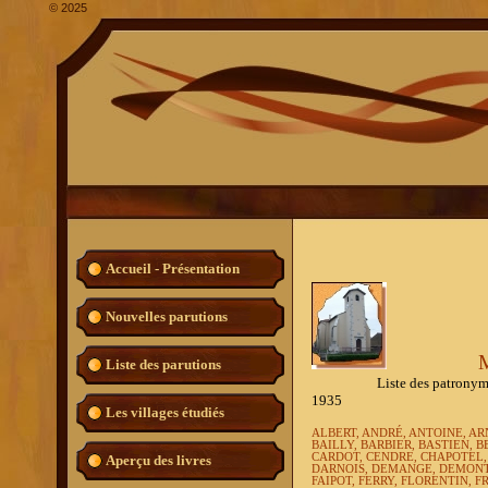
©
2025
Accueil - Présentation
Nouvelles parutions
Liste des parutions
Liste des patronymes les p
1935
Les villages étudiés
ALBERT, ANDRÉ, ANTOINE, A
BAILLY, BARBIER, BASTIEN,
CARDOT, CENDRE, CHAPOTEL,
Aperçu des livres
DARNOIS, DEMANGE, DEMONT
FAIPOT, FERRY, FLORENTIN, 