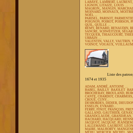
LABAYE, LAMBERT, LAURENT,
LIGNON, LITAIZE, LOUIS …
MAGRON,, MANGIN, MARCHAL,
MOINARD, MOINAUX, MOITRI
NOËL ...
PARISEL, PARISOT, PARMENTIE
POIGNON, POIROT, POIRSON,
QUIL, QUILLE …
RÉMY, RENARD, RENAUDIN, R
SANCRE, SCHWEITZER, SÉGAR
TECQUER, THIAUCOURT, THIÉ
URBAIN …
VALENTIN, VALLY, VAUTRIN, 
VOINOT, VOUAUX, VUILLAU
Liste des patronymes les p
1674 et 1935
ADAM, ANDRÉ, ANTOINE …
BABEL, BAILLY
BAJOLET
BA
BROCHERAY, BROULAND, BUR
CANTE,
CHARDOT, CHARMOIS, 
CROUÉ,
CUNY...
DESBORDES, DIDIER, DIEUDO
ESSELIN,
EVRARD...
FERRY, FINOT,
FRANÇOIS,
FRE
GALLAND,
GAUTHIER, GENAY
GRANDCLAUDE, GRANDJEAN,
HACHARD, HACQUARD,
HENN
JACQUOT, JACQUAT, JEANDEM
LALLEMAND, LAURENT, LÉONA
MAIRE, MALHORTY, MANGENE
MÉHU, MERCIER, MICHEL, M