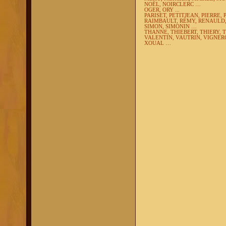
NOËL, NOIRCLERC …
OGER, ORY ...
PARISET, PETITJEAN, PIERRE, 
RAIMBAULT, RÉMY, RENAULD,
SIMON, SIMONIN …
THANNE, THIEBERT, THIERY, 
VALENTIN, VAUTRIN, VIGNERO
XOUAL …