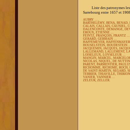
Liste des patronymes les plu
Sarrebourg entre 1657 et 190
AUBRY …
BARTHELÉMY, BENA, BENAD, 
CALAIS, CALLAIS, CAUNIEL, 
DALENCONTE, DEMANGE, DE
EROUX, ETIENNE …
FEINTZ, FRANÇOIS, FRANTZ …
GERARD, GERMAIN …
HAFFEMEYER, HAFFENMAYER
HOUSELSTEIN, HOUDESTEIN 
JACQUEMIN, JACQUES, JACQU
LALLEMAND, LALLEMENT, LAU
LOISELEUX, LOYSELEUR …
MANGIN, MARCEL, MARCELOF
NICOLAS, NIQUEL, DE NUTTIN
PARENT, PARMENTIER, PAULUS
RICHOMME, RICHOME, ROCH,
DE SAINT-MARTIN, SEGARD, 
TERRIER, THIAVILLE, THIRI
VANIER, VANNIER …
ZELEUR, ZELLER.