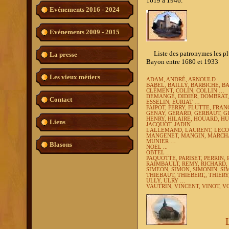
1619 à 1946.
Evénements 2016 - 2024
Evénements 2009 - 2015
Liste des patronymes les plus
La presse
Bayon entre 1680 et 1933
Les vieux métiers
ADAM, ANDRÉ, ARNOULD …
BABEL, BAILLY, BARBICHE, 
CLÉMENT, COLIN, COLLIN …
DEMANGE, DIDIER, DOMBRAT
Contact
ESSELIN, EURIAT …
FAIPOT, FERRY, FLUTTE, FRAN
GENAY, GERARD, GERBAUT, G
HENRY, HILAIRE, HOUARD, H
Liens
JACQUOT, JADIN …
LALLEMAND, LAURENT, LECO
MANGENET, MANGIN, MARCHA
MUNIER …
Blasons
NOEL ...
OBTEL …
PAQUOTTE, PARISET, PERRIN, 
RAIMBAULT, REMY, RICHARD,
SIMEON, SIMON, SIMONIN, S
THIEBAUT, THIEBERT,, THIER
ULLY, ULRY …
VAUTRIN, VINCENT, VINOT, V