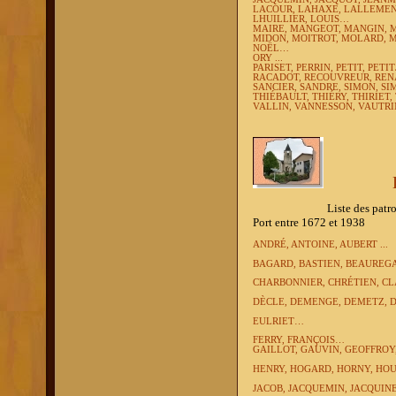
LACOUR, LAHAXE, LALLEMENT
LHUILLIER, LOUIS…
MAIRE, MANGEOT, MANGIN, M
MIDON, MOITROT, MOLARD,
NOËL…
ORY ...
PARISET, PERRIN, PETIT, PET
RACADOT, RECOUVREUR, RENA
SANCIER, SANDRE, SIMON, SI
THIÉBAULT,
THIÉRY, THIRIET
VALLIN, VANNESSON, VAUTRIN
Liste des patronymes les 
Port entre 1672 et 1938
ANDRÉ, ANTOINE, AUBERT ...
BAGARD, BASTIEN, BEAUREG
CHARBONNIER, CHRÉTIEN, CL
DÈCLE, DEMENGE, DEMETZ, 
EULRIET…
FERRY, FRANÇOIS…
GAILLOT,
GAUVIN,
GEOFFROY,
HENRY, HOGARD, HORNY, HOUA
JACOB, JACQUEMIN, JACQUI