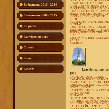
FERRY, FINOT, FIRBACH, FRAN
GENAY, GEOFFROY, GEORGE, 
Evénements 2016 - 2024
HAMEL, HENRY, HOUILLON, 
JACQUEMIN, JACQUES, JACQUO
LAMBOULÉ, LECLERC, LEMOIN
MAIRE, MANGIN, MANSUY, MA
Evénements 2009 - 2015
NICOLAS, NOËL, NOIRCLER …
OGER …
PARISET,
PENANT,
PERRIN, PHI
QUERTAT …
La presse
RAIMBAULT, REMY, RENAULD,
SAINTSIMON, SCHMITT, SIMO
THIERY, THINSELIN, THIRIE
ULY …
Les vieux métiers
VANSON, VAUTRIN, VILLEMIN,
XAILLÉ …
ZINGRAFF …
Contact
Liens
Blasons
Liste des patronymes les pl
1938
ANDRÉ,
ANTOINE, AUBERT...
BAGARD, BANGARD, BARCAN, 
BLANCHARD, BOTTELIN, BO
CABOCEL, CASTILLARD, CHAMA
CONTAL, CONTE…
DARDENNE, DARNOIS, DEMORI
DUPRÉ, DUPUIS…
EUSTACHE…
FERRY, FLORENTIN, FRANÇOI
GAUTHIER, GEOFFROY, GEORG
GOUVENEL ,GRANDEMANGE, 
HAILLECOURT,
HAZOTTE, HEN
JACQUEMIN, JACQUOT, JEANMA