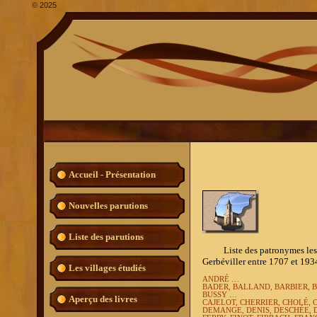
©
2025
Accueil - Présentation
Nouvelles parutions
Liste des parutions
Liste des patronymes les plu
Gerbéviller entre 1707 et 193
Les villages étudiés
ANDRÉ …
BADER, BALLAND, BARBIER, 
BUSSY …
Aperçu des livres
CAJELOT, CHERRIER, CHOLÉ,
DEMANGE, DENIS, DESCHÉE, 