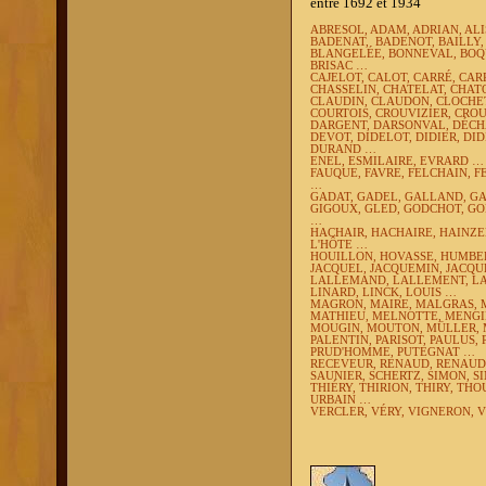
entre 1692 et 1934
ABRESOL, ADAM, ADRIAN, ALI
BADENAT,
BADENOT, BAILLY,
BLANGELÉE, BONNEVAL, BOQU
BRISAC …
CAJELOT, CALOT, CARRÉ, CAR
CHASSELIN, CHATELAT, CHAT
CLAUDIN, CLAUDON, CLOCHET
COURTOIS, CROUVIZIER, CRO
DARGENT, DARSONVAL, DÉC
DEVOT, DIDELOT, DIDIER, DI
DURAND …
ENEL, ESMILAIRE, EVRARD …
FAUQUE, FAVRE, FELCHAIN, F
…
GADAT, GADEL, GALLAND, GA
GIGOUX, GLED, GODCHOT, GO
…
HACHAIR, HACHAIRE, HAINZE
L'HÔTE …
HOUILLON, HOVASSE, HUMBE
JACQUEL, JACQUEMIN, JACQUE
LALLEMAND, LALLEMENT, LAM
LINARD, LINCK, LOUIS …
MAGRON, MAIRE, MALGRAS, 
MATHIEU, MELNOTTE, MENGIN
MOUGIN, MOUTON, MÜLLER, 
PALENTIN, PARISOT, PAULUS, 
PRUD'HOMME, PUTEGNAT …
RECEVEUR, RENAUD, RENAUDI
SAUNIER, SCHERTZ, SIMON, S
THIÉRY, THIRION, THIRY, TH
URBAIN …
VERCLER, VÉRY, VIGNERON, 