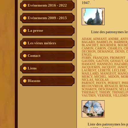
1947.
Evénements 2016 - 2022
Evénements 2009 - 2015
La presse
Liste des patronymes les plu
ADAM, ADMANT, ANDRE, ANT
BAGARD, BARBELIN, BARBIER,
Les vieux métiers
BLANCHET, BOURDIER, BOURD
CAMON, CARON, CHARLES, CH
DECRION, DEMANGE, DENIS, 
ENGEL …
Contact
FERRY, FRANÇOIS, FROMONT 
GAUDIN, GAUVIN, GEHAUT, 
HAMANT, HANNEZO, HAZARD,
JACQUEMIN, JACQUOT, JANOT,
Liens
LAURENT, LEBETH, LECLERE,
MAILLARD, MANGEOT, MANGI
MERCY, MICHEL, MIDON, MO
NICLAS, NICOLAS …
Blasons
PARISOT, PAYEN, PERISET, PH
RECOUVREUR, RENAUD, RENAU
SCHAKEN, DESCHAKEN, SELLI
THIEBAUT, THIERY, THINSEL
VAUTRIN, VERNIER, VILLEMIN,
Liste des patronymes les plu