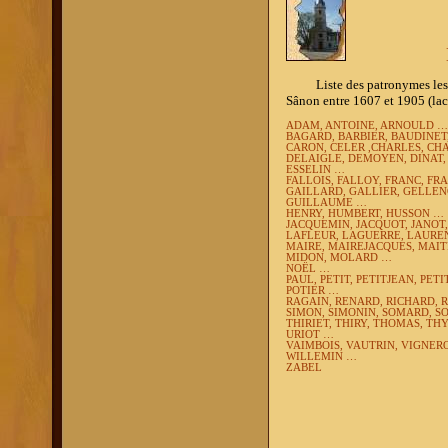
Liste des patronymes les plu
Sânon entre 1607 et 1905 (lac
ADAM, ANTOINE, ARNOULD …
BAGARD, BARBIER, BAUDINET
CARON, CELER ,CHARLES, CH
DELAIGLE, DEMOYEN, DINAT
ESSELIN …
FALLOIS, FALLOY, FRANC, FR
GAILLARD, GALLIER, GELLEN
GUILLAUME …
HENRY, HUMBERT, HUSSON …
JACQUEMIN, JACQUOT, JANOT
LAFLEUR, LAGUERRE, LAUREN
MAIRE, MAIREJACQUES, MAIT
MIDON, MOLARD …
NOËL …
PAUL, PETIT, PETITJEAN, PET
POTIER …
RAGAIN, RENARD, RICHARD, 
SIMON, SIMONIN, SOMARD, S
THIRIET, THIRY, THOMAS, TH
URIOT …
VAIMBOIS, VAUTRIN, VIGNER
WILLEMIN …
ZABEL