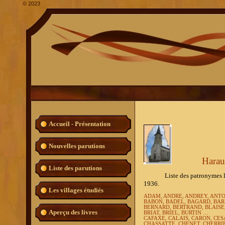
©
2023
Accueil - Présentation
Nouvelles parutions
Harauco
Liste des parutions
Liste des patronymes les pl
1936.
Les villages étudiés
ADAM, ANDRE, ANDREY, ANTO
BABON, BADEL, BAGARD, BARB
BERNARD, BERTRAND, BLAISE
Aperçu des livres
BRIAT, BRIEL, BURTIN …
CAFAXE, CALAIS, CARON, CE
CHASSATTE, CHENET, CHERRIE