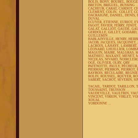
BOLIS, BONY, BOUBEL, BOUG
BRETON, BRIGUEL, BUSSING 
CACHEUR, CARAT, CARDOT, C
CLÉMENT, COLIN,
COLLET, C
DACRAIGNE, DANIEL, DENIS, 
DUVAL …
ECUYER, ETIENNE, EURIOT, 
FAGOT, FAVIER, FERRY, FINOT
GALAT, GALLIOT, GAUDÉ, GA
GERDOLLE, GILLET, GODARD,
GUILLEMIN …
HABLAINVILLE, HENRY, HERB
JACOB, JACQUES, JACQUINET, 
LACROIX, LAHAYE, LAMBERT, 
LÉONARD, LHUILLIER, LOMBA
MAGUIN, MAIRE, MALGRAS, 
MATHIEU, MAXANT, MENET, 
NICOLAS, NIVARD, NOIRCLER
OGÉ, OLIVIER, OLRY, ORY …
PATENOTTE, PAULY, PÊCHEUR, 
PIERMAY, PIERRON, PIERROT, 
RAYBOIS, RECULAIRE, REGNIE
ROLIN, ROUSSEL, ROUYER, R
SABERT, SACHOT, SÉVERIN, S
TACAIL, TARDOT, TARILLON, 
TOUSSAINT, TRUISSON …
VAUDEVILLE, VAULTRIN, VAU
VINCENT, VIRION, VIRLET, VO
XOUAL …
YORDONNE ...