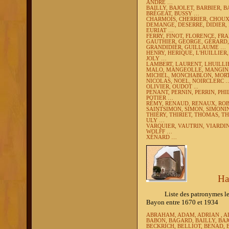
ANDRÉ …
BAILLY, BAJOLET, BARBIER, 
BRÉGEAT, BUSSY …
CHARMOIS, CHERRIER, CHOUX
DEMANGE, DESERRE, DIDIER,
EURIAT …
FERRY, FINOT, FLORENCE, FR
GAUTHIER, GEORGE, GÉRARD,
GRANDIDIER, GUILLAUME …
HENRY, HERIQUE, L'HUILLIER
JOLY …
LAMBERT, LAURENT, LHUILLI
MALO, MANGEOLLE, MANGIN,
MICHEL, MONCHABLON, MOR
NICOLAS, NOEL, NOIRCLERC 
OLIVIER, OUDOT ...
PENANT, PERNIN, PERRIN, PHI
POTIER …
RÉMY, RENAUD, RENAUX, ROB
SAINTSIMON, SIMON, SIMONI
THIÉRY, THIRIET, THOMAS, 
ULY …
VARQUIER, VAUTRIN, VIARDIN
WOLFF …
XÉNARD …
Ha
Liste des patronymes les plu
Bayon entre 1670 et 1934
ABRAHAM, ADAM, ADRIAN , A
BABON, BAGARD, BAILLY, BAJ
BECKRICH, BELLIOT, BENAD, 