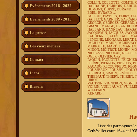
COLLIN, COLLOTTE, COMTE, 
Evénements 2016 - 2022
DARDAINE, DARNOIS, DARTOIS
DUMONT, DUPRÉ, DURAND …
EDEL, EVRARD …
FALLOIS, FAVELIN, FERRY, F
Evénements 2009 - 2015
GAILLOT, GARNIER, GASCARD
GEORGE, GEORGES, GERARD, 
GRANDEMANGE, GRANDIDIER,
HALLAND, HANNEAU, HARGAT
La presse
JACQUEMIN, JACQUES, JACQUE
LAGUERRE, LALIN, LALLEMAN
LEMOINE, LÉONARD, LERAT, 
MAILLOT, MAIRE, MAIREJAC
Les vieux métiers
MARIOTTE, MARTEL, MARTIN, 
MIDON, MOITROT, MONIN, M
NICLASSE, NICOLAS, NICOLLE
OGER, OLIVIER, ORY …
Contact
PAQUIN, PAQUOTTE, PEIGNIER,
PIERRE, PIERRON, PIERSON, P
RACADO, RECOUVREUX, REGNIE
ROUSSEAUX, ROUSSEL, ROUYE
Liens
SCRIBEAU, SIMON, SIMONET, 
THIEBAUT, THIERY, THIRIET,
URIOT …
VAUTRIN, VIGNERON, VIGNEUL
Blasons
VOIRIN, VUILLAUME, VUILL
WILLEMIN …
XENARD...
Ha
Liste des patronymes les plu
Gerbéviller entre 1644 et 193