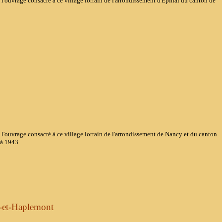
rage consacré à ce village lorrain de l'arrondissement d'Epinal du canton de
rage consacré à ce village lorrain de l'arrondissement de Nancy et du canton
5à 1943
-et-Haplemont