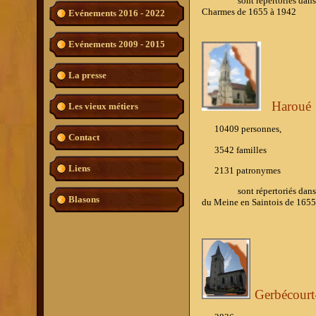
sont répertoriés dans l'ouv
Charmes de 1655 à 1942
Evénements 2016 - 2022
Evénements 2009 - 2015
La presse
Haroué
Les vieux métiers
10409 personnes,
Contact
3542 familles
Liens
2131
patronymes
sont répertoriés dans l'ouv
Blasons
du Meine en Saintois de 165
Gerbécourt