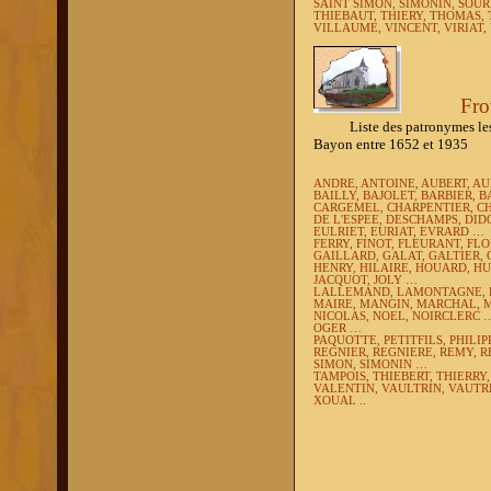
SAINT SIMON, SIMONIN, SOU
THIEBAUT, THIERY, THOMAS,
VILLAUME, VINCENT, VIRIAT,
Fro
Liste des patronymes les plu
Bayon entre 1652 et 1935
ANDRE, ANTOINE, AUBERT, A
BAILLY, BAJOLET, BARBIER, 
CARGEMEL, CHARPENTIER, CH
DE L'ESPEE, DESCHAMPS, DI
EULRIET, EURIAT, EVRARD …
FERRY, FINOT, FLEURANT, FL
GAILLARD, GALAT, GALTIER,
HENRY, HILAIRE, HOUARD, H
JACQUOT, JOLY …
LALLEMAND, LAMONTAGNE, L
MAIRE, MANGIN, MARCHAL, M
NICOLAS, NOEL, NOIRCLERC 
OGER …
PAQUOTTE, PETITFILS, PHILIP
REGNIER, REGNIERE, REMY, 
SIMON, SIMONIN …
TAMPOIS, THIEBERT, THIERRY
VALENTIN, VAULTRIN, VAUTRI
XOUAL ..