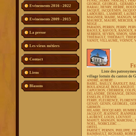
FENAL, FERRY, FRACHET, FRA
GEORGÉ, GEORGEL, GÉRARD, 
Evénements 2016 - 2022
HARAU, HENRY, HERBÉ, HOUO
JACQUE, JACQUEMIN, JACQU
LABOUREL, LAMBERT, LAURENT
MAGNIER, MAIRE, MANGIN, 
Evénements 2009 - 2015
MAURICE, MAURY, MERCIER, 
NEIGE ...
PARADIS, PERRIN, PERRY, PERV
RAOULX, RAVOUX, RANOUX, R
La presse
SERRIER, SEVRIN, SIMON, SI
THIÉBAULT, THIÉBAUT, THIE
VANOT, VILLAUME, VOINOT, 
Les vieux métiers
Contact
Fr
Liste des patronymes les pl
Liens
village lorrain du canton de 
ANDRÉ, AUBERT…
BABEL, BAILLY, BAJOLET, BA
Blasons
BOULANGEAT, BOULANGEOT,
CAPUCHON, CHERRIER, COLIN
DELANDRE,
DEMANGE, DENIS
ESSELIN, ETIENNE …
FERRY, FLEURENCE, FLORENTIN
GENAY, GENIN, GEORGEL, GER
GRIMON …
HILAIRE, HOCQUARD, HUMBE
JACQUOT, JEANNOT, JEANPIER
LAURENT, LOUIS, LOUVIOT …
MAHUT, MANGIN, MARCHAL, 
NOEL, NOIRCLERC …
OBTEL …
PARISET, PERNIN, PHILIPPE, P
RAIMBAULT, RICHARD, ROBER