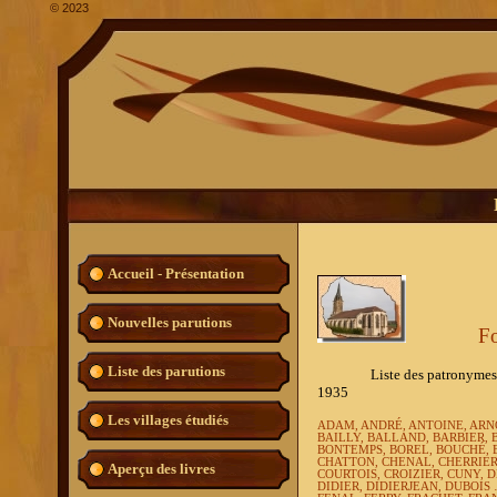
©
2023
Accueil - Présentation
Nouvelles parutions
Fo
Liste des parutions
Liste des patronymes les pl
1935
Les villages étudiés
ADAM, ANDRÉ, ANTOINE, ARN
BAILLY, BALLAND, BARBIER, 
BONTEMPS, BOREL, BOUCHÉ, 
CHATTON, CHENAL, CHERRIER,
Aperçu des livres
COURTOIS, CROIZIER, CUNY,
DIDIER, DIDIERJEAN, DUBOIS