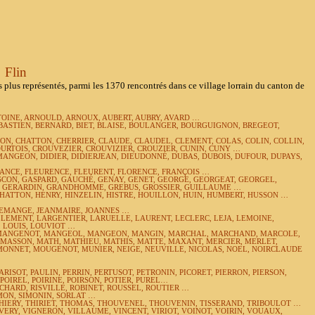
Flin
s représentés, parmi les 1370 rencontrés dans ce village lorrain du canton de
TOINE, ARNOULD, ARNOUX, AUBERT, AUBRY, AVARD …
BASTIEN, BERNARD, BIET, BLAISE, BOULANGER, BOURGUIGNON, BREGEOT,
ON, CHATTON, CHERRIER, CLAUDE, CLAUDEL, CLEMENT, COLAS, COLIN, COLLIN,
URTOIS, CROUVEZIER, CROUVIZIER, CROUZIER, CUNIN, CUNY …
NGEON, DIDIER, DIDIERJEAN, DIEUDONNÉ, DUBAS, DUBOIS, DUFOUR, DUPAYS,
RANCE, FLEURENCE, FLEURENT, FLORENCE, FRANÇOIS …
CON, GASPARD, GAUCHÉ, GENAY, GENET, GEORGE, GEORGEAT, GEORGEL,
, GERARDIN, GRANDHOMME, GREBUS, GROSSIER, GUILLAUME …
ATTON, HENRY, HINZELIN, HISTRE, HOUILLON, HUIN, HUMBERT, HUSSON …
DEMANGE, JEANMAIRE, JOANNES …
LEMENT, LARGENTIER, LARUELLE, LAURENT, LECLERC,
LEJA,
LEMOINE,
, LOUIS, LOUVIOT …
 MANGENOT, MANGEOL, MANGEON, MANGIN, MARCHAL, MARCHAND, MARCOLE,
 MASSON, MATH, MATHIEU, MATHIS, MATTE, MAXANT, MERCIER, MERLET,
 MONNET, MOUGENOT, MUNIER, NEIGE, NEUVILLE, NICOLAS, NOEL, NOIRCLAUDE
PARISOT, PAULIN, PERRIN, PERTUSOT, PETRONIN, PICORET, PIERRON, PIERSON,
POIREL, POIRINE, POIRSON, POTIER, PUREL…
CHARD, RISVILLE, ROBINET, ROUSSEL, ROUTIER …
IMON, SIMONIN, SORLAT …
THIERY, THIRIET, THOMAS, THOUVENEL, THOUVENIN, TISSERAND, TRIBOULOT …
ERY, VIGNERON, VILLAUME, VINCENT, VIRIOT, VOINOT, VOIRIN, VOUAUX,