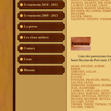
HELLUY, HENRIQUEL, HENRY
JACQUES, JACQUOT, JOB, JOU
Evénements 2016 - 2022
LAURENT, LECLERE, LHOTE 
MAGRON, MANGIN, MARCHAL,
PELISSIER, PELLISSIER, PERR
REGUERRE …
Evénements 2009 - 2015
SAUZER, SIMON …
VALENTIN, VINCENT, VOINIE
La presse
Les vieux métiers
Contact
Liste des patronymes les plu
Liens
Saint-Nicolas-de-Port entre 1
ADAM, ANTOINE, AUBERT …
BABON …
Blasons
CHRETIEN, COLLIN …
DUSSAULX …
ECUYER …
FONTAINE, FRANCOIS, FRENO
GALTIER, GENAY …
HARMAND, HARMANT, HUMBE
JEAN, JEANPIERRE …
LAMBLIN, LHUILLIER, LOUIS
MALGRAS, MARCHAL, MENUT
PERRIN, PETITJEAN, PETITOT,
REGNIER, REGNIERE, REVEILL
SALZARD, SUISSE …
THIERRY, THIERY, THOMAS, 
VAUTRIN, VIRION …