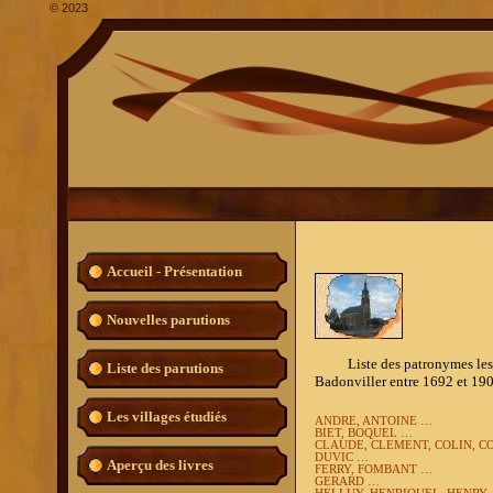
©
2023
Accueil - Présentation
Nouvelles parutions
Liste des patronymes les plu
Liste des parutions
Badonviller entre 1692 et 190
Les villages étudiés
ANDRE, ANTOINE …
BIET, BOQUEL …
CLAUDE, CLEMENT, COLIN, C
DUVIC …
Aperçu des livres
FERRY, FOMBANT …
GERARD …