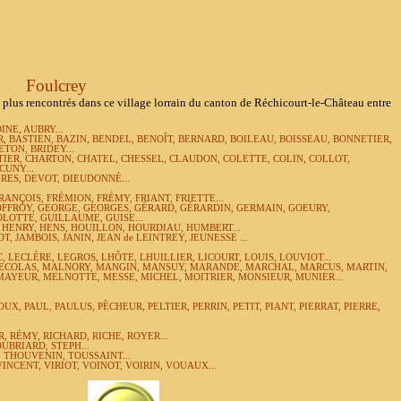
Foulcrey
s rencontrés dans ce village lorrain du canton de Réchicourt-le-Château entre
NE, AUBRY...
R, BASTIEN,
BAZIN,
BENDEL, BENOÎT, BERNARD,
BOILEAU, BOISSEAU, BONNETIER,
TON, BRIDEY...
IER, CHARTON, CHATEL, CHESSEL, CLAUDON,
COLETTE, COLIN, COLLOT,
CUNY...
ES, DEVOT, DIEUDONNÉ...
FRANÇOIS, FRÉMION, FRÉMY, FRIANT,
FRIETTE...
OFFROY, GEORGE, GEORGES, GÉRARD,
GÉRARDIN, GERMAIN,
GOEURY,
LOTTE, GUILLAUME, GUISE...
HENRY, HENS, HOUILLON, HOURDIAU, HUMBERT...
, JAMBOIS, JANIN, JEAN de LEINTREY, JEUNESSE ...
 LECLÈRE, LEGROS, LHÔTE, LHUILLIER, LICOURT, LOUIS, LOUVIOT...
RECOLAS,
MALNORY,
MANGIN, MANSUY, MARANDE, MARCHAL, MARCUS, MARTIN,
MAYEUR, MELNOTTE, MESSE, MICHEL, MOITRIER, MONSIEUR, MUNIER...
X, PAUL, PAULUS, PÊCHEUR, PELTIER, PERRIN, PETIT, PIANT, PIERRAT, PIERRE,
, RÉMY, RICHARD, RICHE, ROYER...
SOUBRIARD,
STEPH...
, THOUVENIN,
TOUSSAINT...
INCENT, VIRIOT, VOINOT, VOIRIN, VOUAUX...