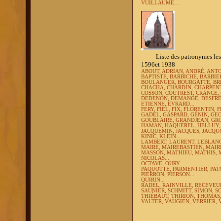
VUILLAUME…
Liste des patronymes les plu
1596et 1938
ABOUT, ADRIAN, ANDRÉ, ANTOI
BAPTISTE, BARBICHE,
BARBIE
BOULANGER, BOURGATTE, BRE
CHACHA, CHARDIN, CHARPENT
COSSON, COUTREST, CRANCE, 
DEDENON,
DEMANGE, DESFRÈR
ETIENNE, EVRARD...
FERY, FIEL,
FIX, FLORENTIN, 
GADEL,
GASPARD,
GÉNIN, GE
GOUBLAIRE, GRANDJEAN, GRO
HAMAN, HAQUEREL, HELLUY, 
JACQUEMIN, JACQUES, JACQUOT
KINIC, KLEIN...
LAMBERT, LAURENT, LEBLANC,
MAIRE, MAIREBASTIEN, MAI
MASSON, MATHIEU, MATHIS, 
NICOLAS...
OCTAVE, OURY...
PAQUOTTE, PARMENTIER, PATOU
PIERRON, PIERSON...
QUIRIN...
RADEL, RAINVILLE, RECEVEUR
SAUNIER, SCHMITT, SIMON, 
THIÉBAUT, THIRION, THOMAS
VALTER, VAUGIEN, VERRIER, V