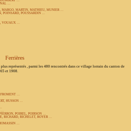
, HUMBERT …
RNAL …
…
 MARGO, MARTIN, MATHIEU, MUNIER …
IN, POINSARD, POUSSARDIN …
R, VOUAUX …
Ferrières
s représentés , parmi les 480 rencontrés dans ce village lorrain du canton de
765 et 1908.
, FROMENT …
RT, HUSSON …
 …
 …
 PIERRON, POIREL, POIRSON …
E, RICHARD, RICHELET, ROYER …
THOMASSIN …