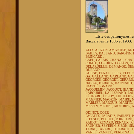
Liste des patronymes les plu
Baccarat entre 1685 et 1933.
ALIX, ALIZON, AMBROISE, AN
BAILLY, BALLAND, BAROTIN, 
BRINCARD …
CAEL, CALAIS,
CHANAL, CHAT
COMTE, CORDIER, COSSON, CO
DELARUELLE, DEMANGE, DEMA
DURAND …
FARINE, FENAL, FERRY, FLEU
GA, GALLAND, GARLAND, GAS
GEORGES, GEORGET, GERARD
HARAU, HARAUX, HARMAND, H
IDATTE, IGNARD …
JACQUEMIN, JACQUOT, JEAN
LABOUREL, LALLEMAND, LAL
LÉONARD, LEROY, LHUILLIER
MAGNIER, MAGRON, MAIRE,
MARLIER, MARQUIS, MARTIN,
MESSIN, MICHEL, MOITRIER,
…
ODINOT, OGER ...
PACATTE,
PARADIS, PARISET, 
PITANCE, POCHEL, POINSARD, 
RAIDOT, RENARD, RENAUX, RI
SAUNIER, SEVERIN, SIBON, S
TARAL, TARARD, THIEBAUT, 
VANEL, VANNEL, VERDENAL, V