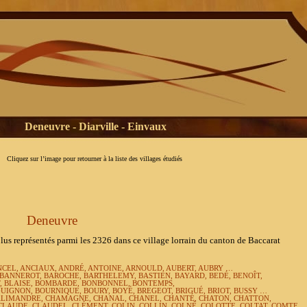
Deneuvre - Diarville - Einvaux
Cliquez sur l’image pour retourner à la liste des villages étudiés
Deneuvre
s représentés parmi les 2326 dans ce village lorrain du canton de Baccarat
NCEL, ANCIAUX, ANDRÉ, ANTOINE, ARNOULD, AUBERT, AUBRY …
 BANNEROT, BAROCHE, BARTHELEMY, BASTIEN, BAYARD, BEDÉ, BENOÎT,
, BLAISE, BOMBARDE, BONBONNEL, BONTEMPS,
IGNON, BOURNIQUE, BOURY, BOYÉ, BREGEOT, BRIGUÉ, BRIOT, BUSSY …
HALIMANDRE, CHAMAGNE, CHANAL, CHANEL, CHANTÉ, CHATON, CHATTON,
CLAUDE, CLAUDEL, CLÉMENT, COLIN, COLLIN, COLNÉ, COLOTTE, COLTAT, COMTE,