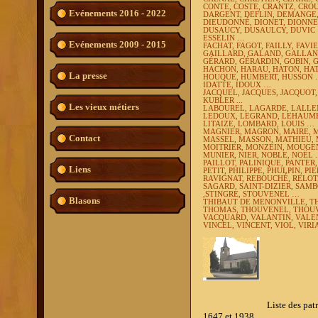
CONTE, COSTE, CRANTZ, CRO
Evénements 2016 - 2022
DARGENT, DEFLIN, DEMANGE,
DIEUDONNÉ, DIONET, DIONNE
DUSAUCY, DUSAULCY, DUVIC
ESSELIN …
Evénements 2009 - 2015
FACHAT, FAGOT, FAILLY, FAVI
GAILLARD, GALAND, GALLAND
GÉRARD, GÉRARDIN, GOBIN, 
HACHON, HARAU, HATON, HA
La presse
HOUQUE,
HUMBERT, HUSSON
IDATTE, IDOUX …
JACQUEL, JACQUES, JACQUOT,
KUBLER ...
Les vieux métiers
LABOUREL, LAGARDE, LALLE
LEDOUX, LEGRAND, LEHAUME,
LITAIZE, LOMBARD, LOUIS …
MAGNIER, MAGRON, MAIRE, 
Contact
MASSEL, MASSON, MATHIEU, 
MOITRIER, MONZEIN, MOUGE
MUNIER, NIER, NOBLE, NOËL
PAILLOT, PALINIQUE, PANTER
Liens
PETIT,
PHILIPPE, PHULPIN, PI
RAVIGNAT, REBOUCHÉ, RELOT
SAGARD, SAINT-DIZIER, SAMBO
,STINGRE, STOUVENEL …
Blasons
THIBAUT DE MENONVILLE, THIB
THOMAS, THOUVENEL, THOUV
VACQUARD, VALANTIN, VALEN
VINCEL, VINCENT, VIOL, VIR
Liste des patronymes les 
1647 et 1938