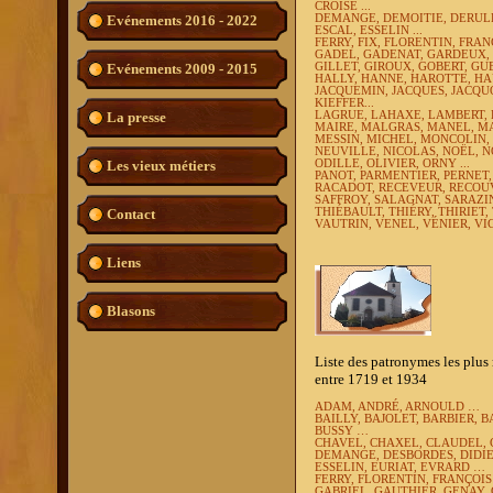
CROISÉ ...
DEMANGE, DEMOITIE, DERULL
Evénements 2016 - 2022
ESCAL, ESSELIN ...
FERRY, FIX, FLORENTIN, FRAN
GADEL, GADENAT,
GARDEUX,
GILLET, GIROUX, GOBERT,
GUE
Evénements 2009 - 2015
HALLY, HANNE, HAROTTE,
HA
JACQUEMIN, JACQUES, JACQUOT
KIEFFER...
LAGRUE, LAHAXE, LAMBERT, L
La presse
MAIRE, MALGRAS, MANEL, MA
MESSIN, MICHEL, MONCOLIN
NEUVILLE, NICOLAS, NOËL, NO
ODILLE,
OLIVIER, ORNY ...
Les vieux métiers
PANOT, PARMENTIER, PERNET, 
RACADOT,
RECEVEUR, RECOUV
SAFFROY,
SALAGNAT, SARAZI
THIÉBAULT, THIÉRY, THIRIET
Contact
VAUTRIN, VENEL, VÉNIER, VIG
Liens
Blasons
Liste des patronymes les plus
entre 1719 et 1934
ADAM, ANDRÉ, ARNOULD …
BAILLY, BAJOLET, BARBIER, 
BUSSY …
CHAVEL, CHAXEL, CLAUDEL, 
DEMANGE, DESBORDES, DIDIE
ESSELIN, EURIAT, EVRARD …
FERRY, FLORENTIN, FRANÇOI
GABRIEL, GAUTHIER, GENAY,