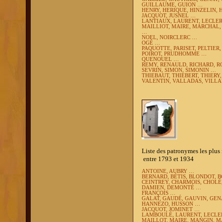
GUILLAUME, GUION …
HENRY, HERIQUE, HINZELIN, 
JACQUOT, JUSNEL …
LANTIAUX, LAURENT, LECLER
MAILLIOT, MAIRE, MARCHAL,
…
NOEL, NOIRCLERC …
OGÉ …
PAQUOTTE, PARISET, PELTIER, 
POIROT, PRUDHOMME …
QUENOUEL …
REMY, RENAULD, RICHARD, R
SEVRIN, SIMON, SIMONIN …
THIEBAUT, THIEBERT, THIERY
VALENTIN, VALLADAS, VILLAU
Liste des patronymes les plus
entre 1793 et 1934
ANTOINE, AUBRY …
BERNARD, BÉTIS, BLONDOT,
CEINTREY, CHARMOIS, CHOLÉ,
DAMIEN, DEMONTÉ …
FRANÇOIS …
GALAT, GAUDÉ, GAUVIN, GEN
HANNEZO, HUSSON …
JACQUOT, JOMINET …
LAMBOULÉ, LAURENT, LECLE
MAILLOT, MAIRE, MANGIN, M