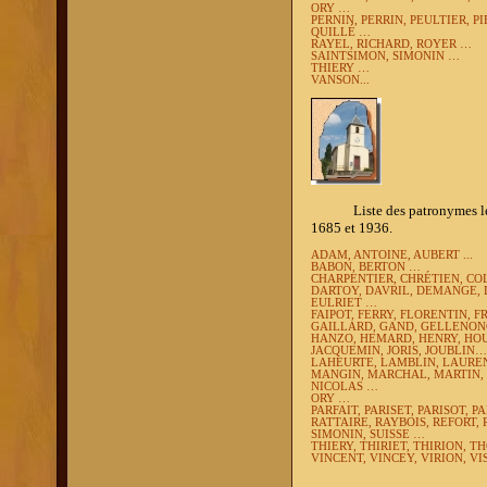
ORY …
PERNIN, PERRIN, PEULTIER, 
QUILLÉ …
RAYEL, RICHARD, ROYER …
SAINTSIMON, SIMONIN …
THIERY …
VANSON...
Liste des patronymes les plu
1685 et 1936.
ADAM, ANTOINE, AUBERT ...
BABON, BERTON …
CHARPENTIER, CHRÉTIEN, COL
DARTOY, DAVRIL, DEMANGE, 
EULRIET …
FAIPOT, FERRY, FLORENTIN, F
GAILLARD, GAND, GELLENONC
HANZO, HEMARD, HENRY, HO
JACQUEMIN, JORIS, JOUBLIN…
LAHEURTE, LAMBLIN, LAURE
MANGIN, MARCHAL, MARTIN,
NICOLAS …
ORY …
PARFAIT, PARISET, PARISOT, P
RATTAIRE, RAYBOIS, REFORT,
SIMONIN, SUISSE …
THIERY, THIRIET, THIRION, 
VINCENT, VINCEY, VIRION, V