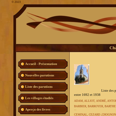
©
2023
Cha
Accueil - Présentation
Nouvelles parutions
Liste des parutions
Liste des patronymes les
entre 1692 et 1938
Les villages étudiés
ADAM, ALLIOT,
ANDRÉ, ANTOI
BARBIER, BARROYER, BARTH
Aperçu des livres
...
CEMINAL, CEZARD ,CHOGNON,