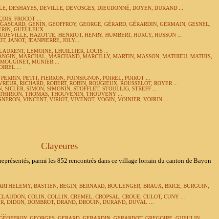
E, DESHAYES, DEVILLE, DEVOSGES, DIEUDONNÉ, DOYEN, DURAND ...
ÇOIS,
FROCOT ...
 GASCARD,
GENIN, GEOFFROY, GEORGE, GÉRARD, GÉRARDIN, GERMAIN, GESNEL,
RIN, GUEULEUX ...
UDEVILLE,
HAZOTTE, HENRIOT, HENRY, HUMBERT, HURCY, HUSSON ...
, JANOT, JEANPIERRE, JOLY...
AURENT, LEMOINE, LHUILLIER, LOUIS ...
NGIN, MARCHAL, MARCHAND, MARCILLY, MARTIN, MASSON, MATHIEU, MATHIS,
, MOUGINET,
MUNIER ...
IREL ...
PERRIN, PETIT, PIERRON, POINSIGNON, POIREL, POIROT ...
REUR, RICHARD, ROBERT, ROBIN, ROUGIEUX, ROUSSELOT, ROYER ...
N,
SICLER, SIMON, SIMONIN,
STOFFLET, STOULLIG, STREFF ...
, THIRION, THOMAS,
THOUVENIN, THOUVENY ...
NERON, VINCENT, VIRIOT, VIVENOT, VOGIN, VOINIER, VOIRIN ...
Clayeures
 représentés, parmi les 852 rencontrés dans ce village lorrain du canton de Bayon
BARTHELEMY, BASTIEN, BEGIN, BERNARD, BOULENGER, BRAUX, BRICE, BURGUIN,
CLAUDON, COLIN, COLLIN, CREMEL, CROPSAL, CROUE, CULOT, CUNY …
R, DIDON, DOMBROT, DRAND, DROUIN, DURAND, DUVAL …
S …
 GEOFFROY, GEORGES, GERARD, GERARDIN, GERARDOT, GREGOIRE, GUEULIN,