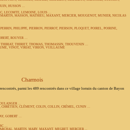
HUIN, HUSSON …
C, LECOMTE, LEMOINE, LOUIS …
 MARTIN, MASSON, MATHIEU, MAXANT, MERCIER, MOUGENOT, MUNIER, NICOLAS
PERRIN, PHILIPPE, PIERRON, PIERROT, PIERSON, PLOQUET, POIREL, POIRINE,
OBERT, ROUYER …
, THIRIAT, THIRIET, THOMAS, THOMASSIN, THOUVENIN …
ME, VINOT, VIRIAT, VIRION, VUILLAUME
Charmois
 rencontrés, parmi les 489 rencontrés dans ce village lorrain du canton de Bayon
 BOULANGER …
 CHRÉTIEN, CLÉMENT, COLIN, COLLIN, CRÉMEL, CUNIN …
AY, GOBERT …
RC …
ARCHAL, MARTIN, MARY, MAXANT, MEGRET, MERCIER ...