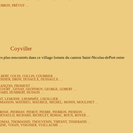
PIERRON, PRÉVOT …
Coyviller
s rencontrés dans ce village lorrain du canton Saint-Nicolas-dePort entre
BERT, COLIN, COLLIN, COURRIER …
DIDIER, DRON, DUSAULX, DUSSAULX …
RANÇOIS,
FROMENT …
OURT , GENAY, GEOFFROY, GEORGE, GOBERT …
UARD, HUMBERT, HUSSON …
NT, LEMOINE, LHOMMÉE, LHUILLIER …
 MASSON, MATHIEU, MAURICE, MICHEL, MONIN, MOULINET …
ARISSE, PIERMAY, PIEROT, PIERRE, PIERRON, PIERSON …
 RENAULD, RICHARD, RICHELET, ROMAC, ROUX, ROYER …
THOMAS, THOMASSIN, THOUVENIN, TIRTANT, TISSERAND …
ISINE, VOGIN, VOIGNIER, VUILLAUME …