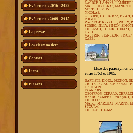
LAGRUE, LAHAXE, LAMBERT, 
Evénements 2016 - 2022
MAIRE, MALGRAS, MANGEOT,
MOITROT, MUNIER…
NICOLAS…
OLIVIER, D'OURCHES, PANOT, 
Evénements 2009 - 2015
POIROT…
RACADOT, RENAULT, RIOUX, 
SCRIBO, SILLY, SIMON, SIMO
THIÉBAUT, THIÉRY, THIRIAT,
La presse
URIOT…
VAUTRIN, VIGNERON, VINCENT
ZABEL …
Les vieux métiers
Contact
Liste des patronymes les plu
Liens
entre 1753 et 1905.
BAPTISTE,
BIGEL, BRENON, B
Blasons
CHATEL, CLAUDON, COLETTE,
DEDENON …
FRANCOIS …
GEOFFROY,
GERARD, GERARD
HENRY,
HUMBERT, JACQUOT, 
LHUILLIER …
MAIRE, MARCHAL, MARTIN, 
STOURM …
THIRION, THOMAS …