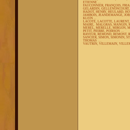
ETIENNE …
FAUCONNIER, FRANÇOIS, FRI
GELARDIN, GELLENONCOURT
HADOT,
HENRY,
HEULARD,
HO
JAMBOIS, JEANDEMANGE, JOB
K
LEIN ...
LACOTE, LACOTTE, LAURENT,
MAIRE,
MALGRAS, MANGIN, 
MEREL, MERELLE, MIRGON, 
PETIT, PIERRE, POIRSON …
RAYEUR, REMOND, REMONT,
SANCIER, SIMON, SIMONIN,
ST
THOMAS
…
VAUTRIN,
VILLEMAIN, VILLE