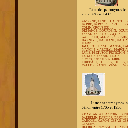
Liste des patronymes les plus
entre 1695 et 1907.
ANTOINE, ARNOUD, ARNOULD,
BARBÉ, BAROTIN, BASTIE, BE
COLIN, CROUZIER …
DEMANGE, DOURDEIN,
DOUR
FENAL, FERRY, FRANÇOIS …
GAILLARD, GEORGE, GERARD,
HANNEZO, HARMAND, HATON, 
ITARD …
JACQUOT, JEANDEMANGE, LAB
MANGIN, MARCHAL, MARCHA
PARIS, PERTUSOT, PETRONIN,
RENARD, RICQUE, RIQUE …
SIMON, SMOUTS, STERBÉ …
THIEBAUT, THIERRY, THIERY
VACCON,
VANEL, VANNEL,
VO
Liste des patronymes les plu
Sânon entre 1765 et 1936.
ADAM, ANDRE, ANTOINE , AT
BARBELIN, BARBIER,
BARTHE
CABOCEL, CARON, CEZAR, CEZ
CRAMPEL …
DECRION, DEMANGE,
DENIS,