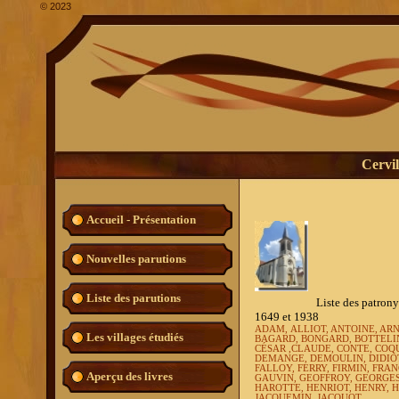
©
2023
Cervil
Accueil - Présentation
Nouvelles parutions
Liste des parutions
Liste des patronymes les p
1649 et 1938
ADAM,
ALLIOT, ANTOINE, A
Les villages étudiés
BAGARD,
BONGARD, BOTTELI
CÉSAR ,CLAUDE, CONTE, CO
DEMANGE, DEMOULIN, DIDIO
FALLOY, FERRY, FIRMIN, FRA
Aperçu des livres
GAUVIN, GEOFFROY, GEORGES
HAROTTE, HENRIOT, HENRY, 
JACQUEMIN, JACQUOT…