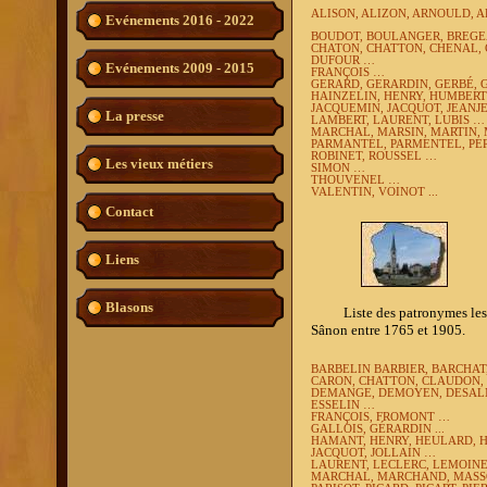
ALISON, ALIZON, ARNOULD, 
Evénements 2016 - 2022
BOUDOT, BOULANGER, BREGEA
CHATON, CHATTON, CHENAL, 
DUFOUR …
Evénements 2009 - 2015
FRANÇOIS …
GERARD, GERARDIN, GERBÉ,
HAINZELIN, HENRY, HUMBER
JACQUEMIN, JACQUOT, JEANJ
La presse
LAMBERT, LAURENT, LUBIS …
MARCHAL, MARSIN, MARTIN,
PARMANTEL, PARMENTEL, PERR
ROBINET, ROUSSEL …
Les vieux métiers
SIMON …
THOUVENEL …
VALENTIN, VOINOT ...
Contact
Liens
Blasons
Liste des patronymes les plu
Sânon entre 1765 et 1905.
BARBELIN BARBIER, BARCHAT
CARON, CHATTON, CLAUDON, 
DEMANGE, DEMOYEN, DESA
ESSELIN …
FRANÇOIS, FROMONT …
GALLOIS,
GÉRARDIN ...
HAMANT,
HENRY,
HEULARD, 
JACQUOT, JOLLAIN …
LAURENT,
LECLERC, LEMOINE
MARCHAL, MARCHAND, MASS