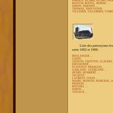
PARISOT, PICARD, PICART, PIE
RAYEUR, ROITEL, ROMAC …
SIMON, SIMONIN …
THOMAS, THOUVENIN …
VILLEMIN, VILLERMIN,
VOIRIN
Liste des patronymes les plu
entre 1692 et 1906.
BOULANGER …
CADIX
CHATON, CHATTON, CLAUDEL
DIEUDONNÉ …
FLAVENOT, FRANÇOIS …
GARLAND,
GUERLAND …
HENRY, HUMBERT …
JACQUOT …
LAURENT, LOUIS …
MAIRE, MANGIN, MARCHAL, 
PIERSON …
ROUSSEL …
SIMON …
VOUAUX ...