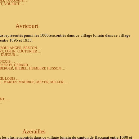
AS, TOUSSAINT …
T, VOURIOT …
Avricourt
 représentés parmi les 1006rencontrés dans ce village lorrain dans ce village
entre 1895 et 1933.
, BOULANGER, BRETON …
T, COLIN, COUTURIER …
, DUFOUR …
ANÇOIS …
FFROY, GERARD ...
BERGER, HIEBEL, HUMBERT, HUSSON …
..
R, LOUIS …
, MARTIN, MAURICE, MEYER, MILLER …
INT …
…
Azerailles
us rencontrés dans ce village lorrain du canton de Baccarat entre 1680 et