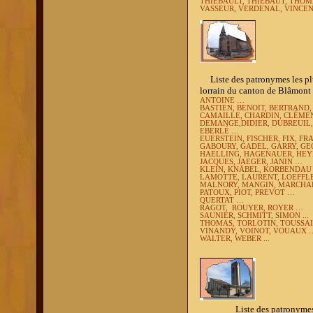
THIEBAULT, THIEBAUT, THOM
VASSEUR, VERDENAL, VINCEN
Liste des patronymes les plus
lorrain du canton de Blâmont 
ANTOINE …
BASTIEN, BENOIT, BERTRAND
CAMAILLE, CHARDIN, CLÉMEN
DEMANGE,DIDIER, DUBREUIL
EBERLÉ …
EUERSTEIN, FISCHER, FIX, FR
GABOURY, GADEL, GARRY, GEO
HAELLING, HAGENAUER, HEY
JACQUES, JAEGER, JANIN …
KLEIN, KNÄBEL, KORBENDAU .
LAMOTTE, LAURENT, LOEFFLE
MALNORY, MANGIN, MARCHAL
PATOUX, PIOT, PREVOT …
QUERTAT …
RAGOT,
ROUYER, ROYER …
SAUNIER, SCHMITT, SIMON ...
THOMAS, TORLOTIN, TOUSSA
VINANDY, VOINOT, VOUAUX 
WALTER, WEBER ...
Liste des patronymes les pl