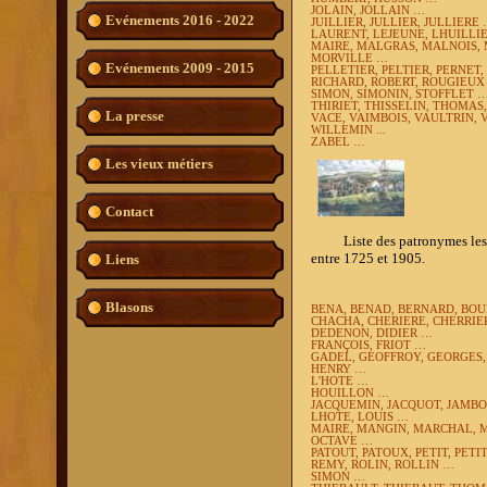
JOLAIN, JOLLAIN …
Evénements 2016 - 2022
JUILLIER, JULLIER, JULLIERE
LAURENT, LEJEUNE, LHUILLI
MAIRE, MALGRAS, MALNOIS,
MORVILLE …
Evénements 2009 - 2015
PELLETIER, PELTIER, PERNET,
RICHARD, ROBERT, ROUGIEUX
SIMON, SIMONIN, STOFFLET 
THIRIET, THISSELIN, THOMAS,
La presse
VACE, VAIMBOIS, VAULTRIN,
WILLEMIN ...
ZABEL …
Les vieux métiers
Contact
Liste des patronymes les
entre 1725 et 1905.
Liens
Blasons
BENA, BENAD, BERNARD, BO
CHACHA, CHERIERE, CHERRIER,
DEDENON, DIDIER …
FRANÇOIS, FRIOT …
GADEL, GEOFFROY, GEORGES, 
HENRY …
L'HOTE …
HOUILLON …
JACQUEMIN, JACQUOT, JAMBOIS
LHOTE, LOUIS …
MAIRE, MANGIN, MARCHAL, M
OCTAVE …
PATOUT, PATOUX, PETIT, PETI
REMY, ROLIN, ROLLIN …
SIMON …