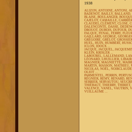
1938
ALIZON, ANTOINE, ANTONI,
A
BADENOT, BAILLY, BALLAND,
BLAISE,
BOULANGER, BOUQUO
CAJELOT,
CAMAILLE, CARRIÈR
CLAUDEL,CLÉMENT, CLOSE, C
DALENCONTE, DASSE, DEDEN
DROUOT, DUBOIS, DUFOUR, DU
FALQUE,
FENAL, FERRY, FLEU
GAILLARD, GEORGE, GEORGE
GRÉGOIRE, GRÉLOT, GROSSIE
HUEL, HUIN,
HUMBERT, HUSSON
ICLON, IDOUX ...
JACQUE, JACQUEL, JACQUEMIN
KLEIN,
KRISLER ...
LABOUREL, LALLEMAND, LAMB
LÉONARD, LHUILLIER, LIBAIRE,
MAGNIER, MAGNIETTE, MAI
MARTIN, MASSON, MATHIEU, 
NICOLAS, NOËL,
NOIRCLAUDE .
OLIOT ...
PARMENTEL,
PERRIN, PERTUS
RÉGNIER, REMY, RENARD, RE
SERRIER, SERVAUTOU, SEUCR
THIÉBAUT, THIERRY, THIRIE
VALENCE, VANEL, VAUTRIN, V
VUILLAUME ...