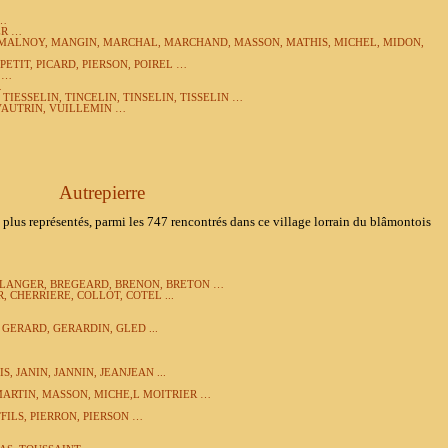
 …
ER …
 MALNOY, MANGIN, MARCHAL, MARCHAND, MASSON, MATHIS, MICHEL, MIDON,
 PETIT, PICARD, PIERSON, POIREL …
 …
…
 TIESSELIN, TINCELIN, TINSELIN, TISSELIN …
 VAUTRIN, VUILLEMIN …
Autrepierre
 plus représentés, parmi les 747 rencontrés dans ce village lorrain du blâmontois
ULANGER, BREGEARD, BRENON, BRETON …
 CHERRIERE, COLLOT, COTEL ...
GERARD, GERARDIN, GLED ...
, JANIN, JANNIN, JEANJEAN ...
ARTIN, MASSON, MICHE,L MOITRIER …
TFILS, PIERRON, PIERSON …