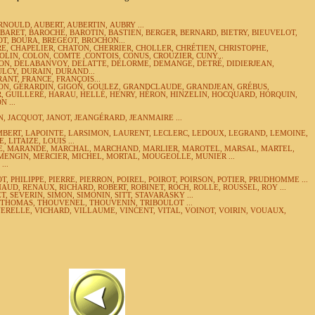
RNOULD, AUBERT, AUBERTIN,
AUBRY ...
 BARET, BAROCHE, BAROTIN,
BASTIEN, BERGER, BERNARD, BIETRY, BIEUVELOT,
T, BOURA,
BREGEOT,
BROCHON...
E, CHAPELIER, CHATON,
CHERRIER,
CHOLLER, CHRÉTIEN, CHRISTOPHE,
OLIN,
COLON,
COMTE ,CONTOIS, CONUS, CROUZIER, CUNY...
ON,
DELABANVOY, DELATTE,
DELORME, DEMANGE, DETRÉ, DIDIERJEAN,
LCY, DURAIN, DURAND...
RANT,
FRANCE, FRANÇOIS...
ON, GÉRARDIN, GIGON,
GOULEZ, GRANDCLAUDE, GRANDJEAN, GRÉBUS,
R, GUILLERÉ,
HARAU, HELLÉ, HENRY, HÉRON, HINZELIN, HOCQUARD, HORQUIN,
 ...
, JACQUOT, JANOT, JEANGÉRARD, JEANMAIRE ...
ERT, LAPOINTE, LARSIMON, LAURENT, LECLERC, LEDOUX, LEGRAND, LEMOINE,
 LITAIZE, LOUIS ...
RE, MARANDE, MARCHAL, MARCHAND,
MARLIER,
MAROTEL, MARSAL, MARTEL,
MENGIN, MERCIER, MICHEL, MORTAL, MOUGEOLLE, MUNIER ...
..
OT,
PHILIPPE, PIERRE, PIERRON, POIREL, POIROT, POIRSON, POTIER, PRUDHOMME ...
NAUD, RENAUX, RICHARD, ROBERT, ROBINET, ROCH,
ROLLE,
ROUSSEL, ROY ...
ET,
SEVERIN,
SIMON, SIMONIN,
SITT,
STAVARASKY ...
T, THOMAS, THOUVENEL, THOUVENIN,
TRIBOULOT ...
ERELLE, VICHARD, VILLAUME, VINCENT, VITAL, VOINOT, VOIRIN, VOUAUX,