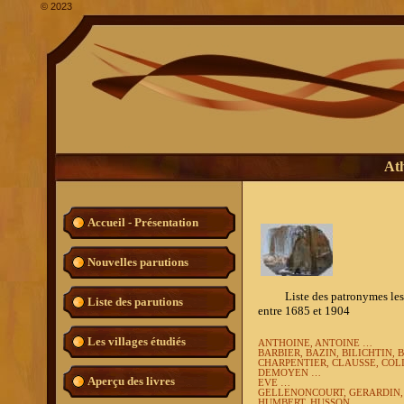
©
2023
Ath
Accueil - Présentation
Nouvelles parutions
Liste des patronymes les plu
Liste des parutions
entre 1685 et 1904
Les villages étudiés
ANTHOINE, ANTOINE …
BARBIER, BAZIN, BILICHTIN, B
CHARPENTIER, CLAUSSE, COL
DEMOYEN …
Aperçu des livres
EVE …
GELLENONCOURT, GERARDIN,
HUMBERT, HUSSON …